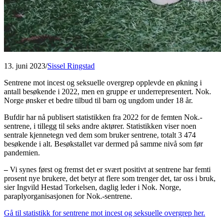
13. juni 2023/
Sissel Ringstad
Sentrene mot incest og seksuelle overgrep opplevde en økning i
antall besøkende i 2022, men en gruppe er underrepresentert. Nok.
Norge ønsker et bedre tilbud til barn og ungdom under 18 år.
Bufdir har nå publisert statistikken fra 2022 for de femten Nok.-
sentrene, i tillegg til seks andre aktører. Statistikken viser noen
sentrale kjennetegn ved dem som bruker sentrene, totalt 3 474
besøkende i alt. Besøkstallet var dermed på samme nivå som før
pandemien.
–
Vi synes først og fremst det er svært positivt at sentrene har femti
prosent nye brukere, det betyr at flere som trenger det, tar oss i bruk,
sier Ingvild Hestad Torkelsen, daglig leder i Nok. Norge,
paraplyorganisasjonen for Nok.-sentrene.
Gå til statistikk for sentrene mot incest og seksuelle overgrep her.