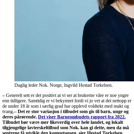
Daglig leder Nok. Norge, Ingvild Hestad Torkelsen.
–
Generelt sett er det positivt at vi ser at brukerne våre er noe yngre
enn tidligere. Samtidig er vi bekymret fordi vi jo vet at det nettopp er
de under 18 år som i særlig grad har opplevd voldtekt med makt og
tvang.
– Det er stor variasjon i tilbudet som gis til barn, unge og
deres pårørende.
Det viser Barneombudets rapport fra 2022.
Tilbudet bør være mer likeverdig over hele landet, og lokalt
tilgjengelige lavterskeltilbud som Nok. kan gi dette, men da må
sentrene få utvikle den kompetansen, sier Hestad Torkelsen.