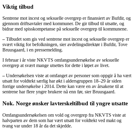
Viktig tilbud
Sentrene mot incest og seksuelle overgrep er finansiert av Bufdir, og
gjennom driftsavtaler med kommuner. De gir tilbud til utsatte, og
bidrar med spisskompetanse på seksuelle overgrep til kommunene.
–
Tilbudet som gis ved sentrene mot incest og seksuelle overgrep er
svært viktig for befolkningen, sier avdelingsdirektør i Bufdir, Tove
Bruusgaard, i en pressemelding.
I februar i år viste NKVTS omfangsundersøkelse av seksuelle
overgrep at svært mange utsettes for dette i løpet av livet.
–
Undersøkelsen viste at omfanget av personer som oppgir å ha vært
utsatt for voldtekt særlig har økt i aldersgruppen 18–29 år siden
forrige undersøkelse i 2014. Dette kan være en av årsakene til at
sentrene har flere yngre brukere nå enn før, sier Bruusgaard.
Nok. Norge ønsker lavterskeltilbud til yngre utsatte
Omfangsundersøkelsen om vold og overgrep fra NKVTS viste at
halvparten av dem som har vært utsatt for voldtekt ved makt og
tvang var under 18 år da det skjedde.