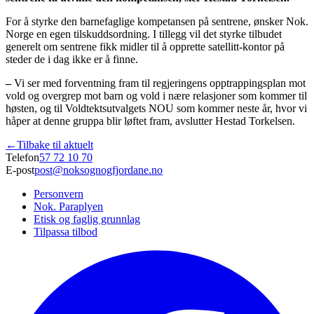
For å styrke den barnefaglige kompetansen på sentrene, ønsker Nok.
Norge en egen tilskuddsordning. I tillegg vil det styrke tilbudet
generelt om sentrene fikk midler til å opprette satellitt-kontor på
steder de i dag ikke er å finne.
–
Vi ser med forventning fram til regjeringens opptrappingsplan mot
vold og overgrep mot barn og vold i nære relasjoner som kommer til
høsten, og til Voldtektsutvalgets NOU som kommer neste år, hvor vi
håper at denne gruppa blir løftet fram, avslutter Hestad Torkelsen.
←
Tilbake til aktuelt
Telefon
57 72 10 70
E-post
post@noksognogfjordane.no
Personvern
Nok. Paraplyen
Etisk og faglig grunnlag
Tilpassa tilbod