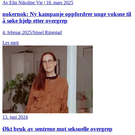
Av
Elin Nikoline Vie
|
18. mars 2025
nokernok: Ny kampanje oppfordrer unge voksne til
å søke hjelp etter overgrep
4. februar 2025/Sissel Ringstad
Les meir
13. juni 2024
Økt bruk av sentrene mot seksuelle overgrep