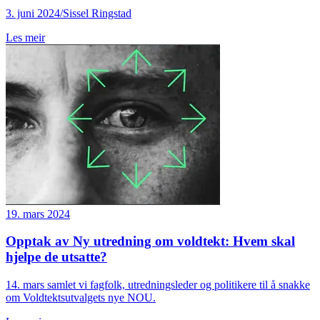
3. juni 2024/Sissel Ringstad
Les meir
19. mars 2024
Opptak av Ny utredning om voldtekt: Hvem skal
hjelpe de utsatte?
14. mars samlet vi fagfolk, utredningsleder og politikere til å snakke
om Voldtektsutvalgets nye NOU.