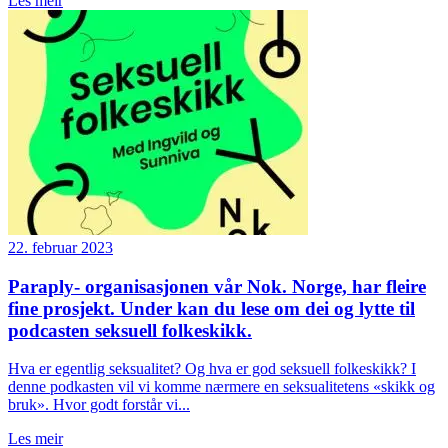
Les meir
22. februar 2023
Paraply- organisasjonen vår Nok. Norge, har fleire
fine prosjekt. Under kan du lese om dei og lytte til
podcasten seksuell folkeskikk.
Hva er egentlig seksualitet? Og hva er god seksuell folkeskikk? I
denne podkasten vil vi komme nærmere en seksualitetens «skikk og
bruk». Hvor godt forstår vi...
Les meir