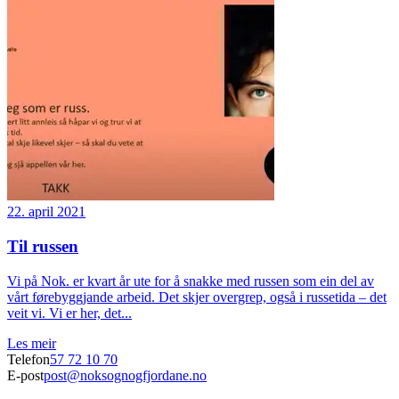
22. april 2021
Til russen
Vi på Nok. er kvart år ute for å snakke med russen som ein del av
vårt førebyggjande arbeid. Det skjer overgrep, også i russetida – det
veit vi. Vi er her, det...
Les meir
Telefon
57 72 10 70
E-post
post@noksognogfjordane.no