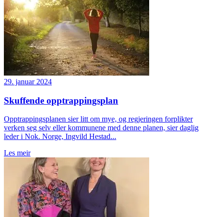
29. januar 2024
Skuffende opptrappingsplan
Opptrappingsplanen sier litt om mye, og regjeringen forplikter
verken seg selv eller kommunene med denne planen, sier daglig
leder i Nok. Norge, Ingvild Hestad...
Les meir