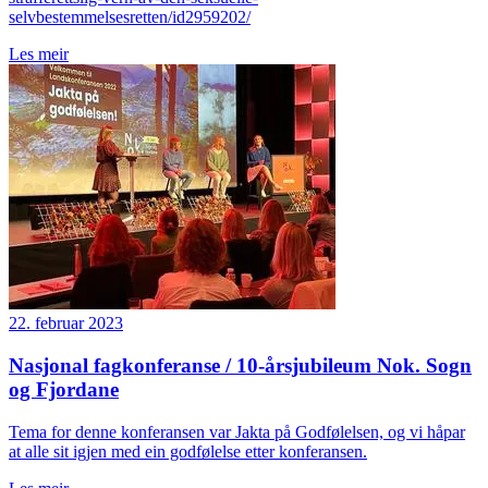
selvbestemmelsesretten/id2959202/
Les meir
22. februar 2023
Nasjonal fagkonferanse / 10-årsjubileum Nok. Sogn
og Fjordane
Tema for denne konferansen var Jakta på Godfølelsen, og vi håpar
at alle sit igjen med ein godfølelse etter konferansen.