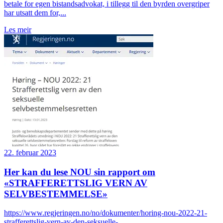
betale for egen bistandsadvokat, i tillegg til den byrden overgriper
har utsatt dem for,...
Les meir
22. februar 2023
Her kan du lese NOU sin rapport om
«STRAFFERETTSLIG VERN AV
SELVBESTEMMELSE»
https://www.regjeringen.no/no/dokumenter/horing-nou-2022-21-
strafferettslig-vern-av-den-seksuelle-