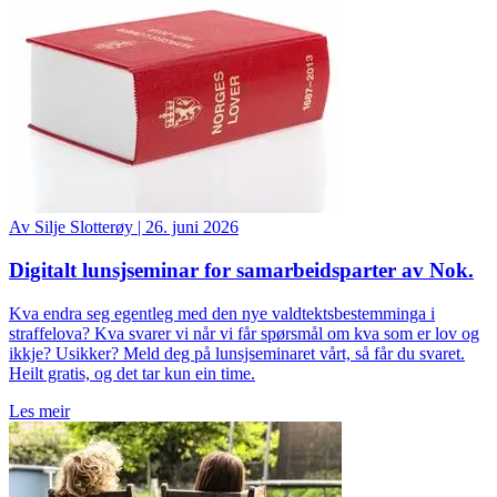
Av
Silje Slotterøy
|
26. juni 2026
Digitalt lunsjseminar for samarbeidsparter av Nok.
Kva endra seg egentleg med den nye valdtektsbestemminga i
straffelova? Kva svarer vi når vi får spørsmål om kva som er lov og
ikkje? Usikker? Meld deg på lunsjseminaret vårt, så får du svaret.
Heilt gratis, og det tar kun ein time.
Les meir