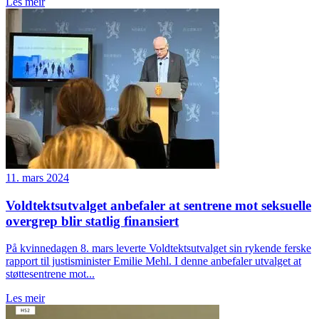
Les meir
11. mars 2024
Voldtektsutvalget anbefaler at sentrene mot seksuelle
overgrep blir statlig finansiert
På kvinnedagen 8. mars leverte Voldtektsutvalget sin rykende ferske
rapport til justisminister Emilie Mehl. I denne anbefaler utvalget at
støttesentrene mot...
Les meir