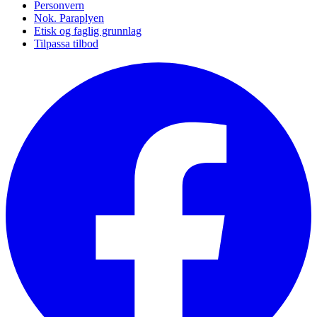
Personvern
Nok. Paraplyen
Etisk og faglig grunnlag
Tilpassa tilbod