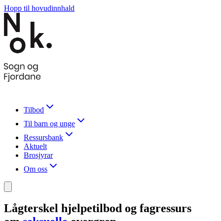
Hopp til hovudinnhald
Tilbod
Til barn og unge
Ressursbank
Aktuelt
Brosjyrar
Om oss
Lågterskel hjelpetilbod og fagressurs