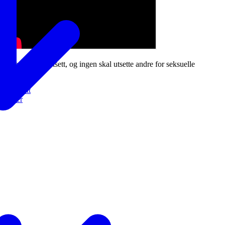
Ingen skal bli utsett, og ingen skal utsette andre for seksuelle
overgrep.
Finn ditt
senter