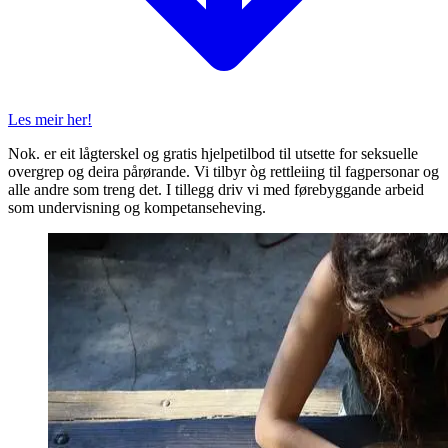
Les meir her!
Nok. er eit lågterskel og gratis hjelpetilbod til utsette for seksuelle
overgrep og deira pårørande. Vi tilbyr òg rettleiing til fagpersonar og
alle andre som treng det. I tillegg driv vi med førebyggande arbeid
som undervisning og kompetanseheving.