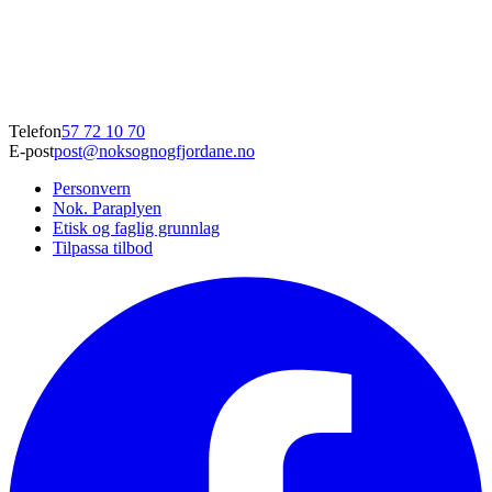
Telefon
57 72 10 70
E-post
post@noksognogfjordane.no
Personvern
Nok. Paraplyen
Etisk og faglig grunnlag
Tilpassa tilbod