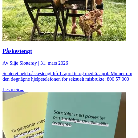
Påskestengt
Av
Silje Slotterøy
|
31. mars 2026
Senteret held påskestengt frå 1. april til og med 6. april. Minner om
den døgnåpne hjelpetelefonen for seksuelt misbrukte: 800 57 000
Les meir
→