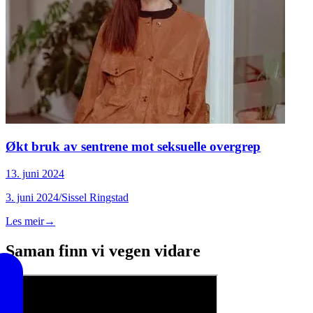
Økt bruk av sentrene mot seksuelle overgrep
13. juni 2024
3. juni 2024/Sissel Ringstad
Les meir
→
Saman finn vi vegen vidare