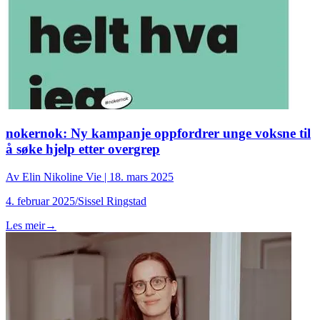
nokernok: Ny kampanje oppfordrer unge voksne til
å søke hjelp etter overgrep
Av
Elin Nikoline Vie
|
18. mars 2025
4. februar 2025/Sissel Ringstad
Les meir
→