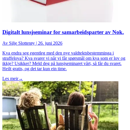
Digitalt lunsjseminar for samarbeidsparter av Nok.
Av
Silje Slotterøy
|
26. juni 2026
Kva endra seg egentleg med den nye valdtektsbestemminga i
straffelova? Kva svarer vi når vi får spørsmål om kva som er lov og
ikkje? Usikker? Meld deg på lunsjseminaret vårt, så får du svaret.
Heilt gratis, og det tar kun ein time.
Les meir
→