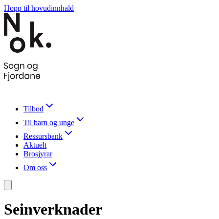
Hopp til hovudinnhald
Tilbod
Til barn og unge
Ressursbank
Aktuelt
Brosjyrar
Om oss
Seinverknader