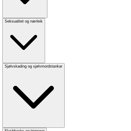
Seksualitet og nærleik
Sjølvskading og sjølvmordstankar
Flashbacks og triggarar