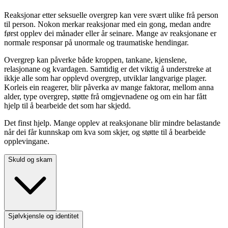
Reaksjonar etter seksuelle overgrep kan vere svært ulike frå person
til person. Nokon merkar reaksjonar med ein gong, medan andre
først opplev dei månader eller år seinare. Mange av reaksjonane er
normale responsar på unormale og traumatiske hendingar.
Overgrep kan påverke både kroppen, tankane, kjenslene,
relasjonane og kvardagen. Samtidig er det viktig å understreke at
ikkje alle som har opplevd overgrep, utviklar langvarige plager.
Korleis ein reagerer, blir påverka av mange faktorar, mellom anna
alder, type overgrep, støtte frå omgjevnadene og om ein har fått
hjelp til å bearbeide det som har skjedd.
Det finst hjelp. Mange opplev at reaksjonane blir mindre belastande
når dei får kunnskap om kva som skjer, og støtte til å bearbeide
opplevingane.
Skuld og skam
Sjølvkjensle og identitet