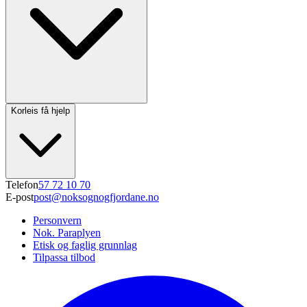
Korleis få hjelp
Telefon
57 72 10 70
E-post
post@noksognogfjordane.no
Personvern
Nok. Paraplyen
Etisk og faglig grunnlag
Tilpassa tilbod